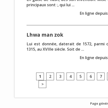
principaux sont :, qui lui ...
En ligne depuis
Lhwa man zok
Lui est donnée, daterait de 1572, parmi ce
1315, au XVIIIe siècle. Soit de ...
En ligne depuis
1
2
3
4
5
6
7
>
Page génér