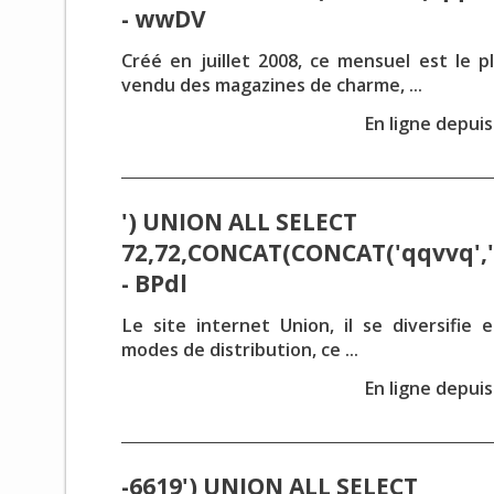
- wwDV
Créé en juillet 2008, ce mensuel est le p
vendu des magazines de charme, ...
En ligne depuis
') UNION ALL SELECT
72,72,CONCAT(CONCAT('qqvvq',
- BPdl
Le site internet Union, il se diversifie 
modes de distribution, ce ...
En ligne depuis
-6619') UNION ALL SELECT