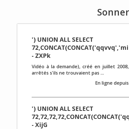
Sonner
') UNION ALL SELECT
72,CONCAT(CONCAT('qqvvq','mi
- ZXPk
Vidéo à la demande), créé en juillet 2008
arrêtés s'ils ne trouvaient pas ...
En ligne depuis
') UNION ALL SELECT
72,72,72,72,CONCAT(CONCAT('qq
- XijG