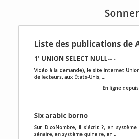
Sonner
Liste des publications de 
1' UNION SELECT NULL-- -
Vidéo à la demande), le site internet Union
de lecteurs, aux États-Unis, ...
En ligne depuis
Six arabic borno
Sur DicoNombre, il s'écrit ?, en système
sénaire, en système quinaire, en ...