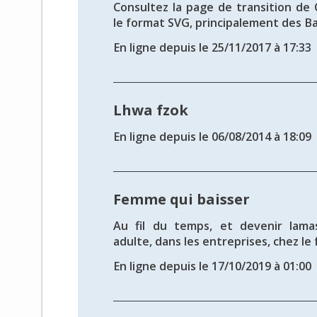
Consultez la page de transition d
le format SVG, principalement des Ban
En ligne depuis le 25/11/2017 à 17:33
Lhwa fzok
En ligne depuis le 06/08/2014 à 18:09
Femme qui baisser
Au fil du temps, et devenir lamas
adulte, dans les entreprises, chez le f
En ligne depuis le 17/10/2019 à 01:00