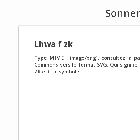
Sonner
Lhwa f zk
Type MIME : image/png), consultez la pa
Commons vers le format SVG. Qui signifie 
ZK est un symbole