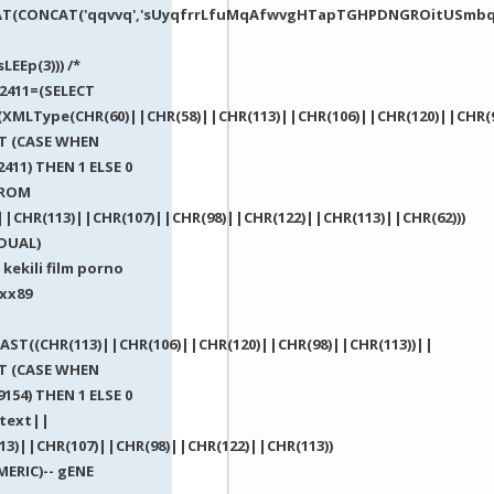
T(CONCAT('qqvvq','sUyqfrrLfuMqAfwvgHTapTGHPDNGROitUSmbqiTj'),
LEEp(3))) /*
2411=(SELECT
(XMLType(CHR(60)||CHR(58)||CHR(113)||CHR(106)||CHR(120)||CHR(
CT (CASE WHEN
2411) THEN 1 ELSE 0
FROM
|CHR(113)||CHR(107)||CHR(98)||CHR(122)||CHR(113)||CHR(62)))
DUAL)
 kekili film porno
xx89
AST((CHR(113)||CHR(106)||CHR(120)||CHR(98)||CHR(113))||
CT (CASE WHEN
9154) THEN 1 ELSE 0
:text||
13)||CHR(107)||CHR(98)||CHR(122)||CHR(113))
ERIC)-- gENE