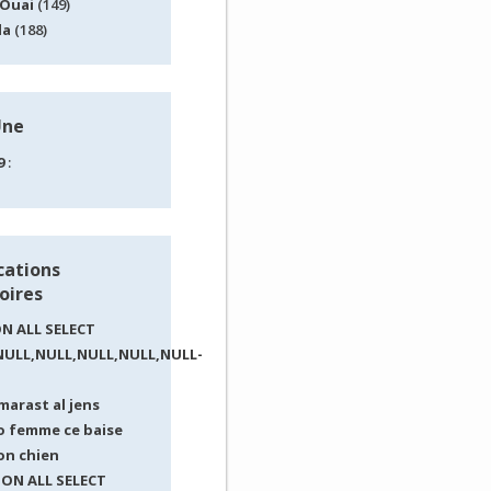
Ouai
(149)
la
(188)
Une
9
:
cations
oires
N ALL SELECT
NULL,NULL,NULL,NULL,NULL-
arast al jens
o femme ce baise
on chien
NION ALL SELECT