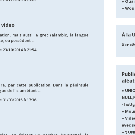
Ouai
Wou
 video
À la 
ation, mais aussi le grec (alambic, la langue
te, ou possèdent ...
Xxnx8
e 23/10/2014 à 21:54
Publi
aléat
e, par cette publication. Dans la péninsule
ue de l'islam étant ...
UNIO
NULL,
e 31/03/2015 à 17:36
- hxUg
Moum
Vide
avec s
') U