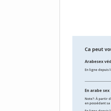
Ca peut vou
Arabesex véd
En ligne depuis l
En arabe sex
Note?: À partir d
en possédant sa p
En ligne depuis l