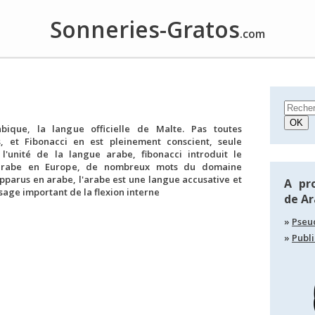
Sonneries-Gratos
.com
bique, la langue officielle de Malte. Pas toutes
es, et Fibonacci en est pleinement conscient, seule
 l'unité de la langue arabe, fibonacci introduit le
 arabe en Europe, de nombreux mots du domaine
pparus en arabe, l'arabe est une langue accusative et
A pr
usage important de la flexion interne
de A
Pseu
Publi