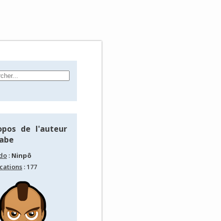
opos de l'auteur
rabe
do
:
Ninpô
cations
: 177