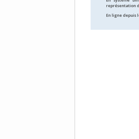
En système bin
représentation de 
En ligne depuis l