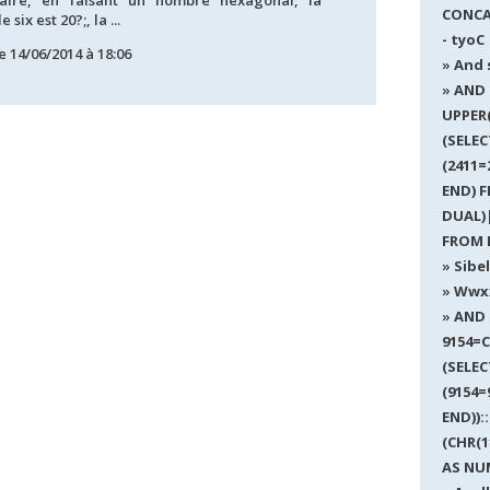
aire, en faisant un nombre hexagonal, la
CONCA
six est 20?;, la ...
- tyoC
e 14/06/2014 à 18:06
And s
AND 
UPPER
(SELE
(2411=
END) 
DUAL)|
FROM 
Sibel
Wwx
AND
9154=C
(SELE
(9154=
END)):
(CHR(1
AS NUM