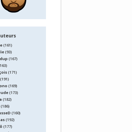
auteurs
le
(161)
lie
(93)
idup
(167)
163)
çois
(171)
(191)
ono
(169)
Dude
(173)
a
(182)
(186)
usseD
(160)
las
(192)
ô
(177)