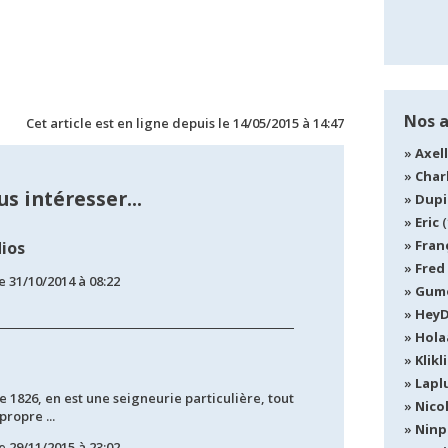
Nos 
Cet article est en ligne depuis le 14/05/2015 à 14:47
Axel
Char
s intéresser...
Dup
Eric
(
Fran
ios
Fred
e 31/10/2014 à 08:22
Gum
Hey
Hola
Klikli
Lapl
e 1826, en est une seigneurie particulière, tout
Nico
ropre ...
Ninp
e 29/11/2015 à 23:02