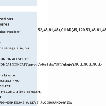
cations
oires
81,45),CHAR(45,120,52,45,81,45),CHAR(45,120,53,45,81,45
 bise avec ber
9
e sénégalaise jou
6 UNION ALL SELECT
ONCAT(CONCAT('qqvvq','oHgBvkxTSf'),'qkqjq'),NULL,NULL,NULL-
e ki suce
(SELECT 4799
SELECT
(*),CONCAT(0x716a786271,
T
799=4799,1))),0x716b627a71,FLOOR(RAND(0)*2))x