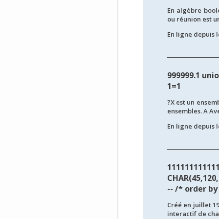
En algèbre boolé
ou réunion est un
En ligne depuis l
999999.1 unio
1=1
?X est un ensemb
ensembles. A Avec
En ligne depuis l
11111111111
CHAR(45,120,4
-- /* order by
Créé en juillet 1
interactif de cha