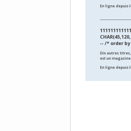
En ligne depuis l
11111111111
CHAR(45,120,4
-- /* order by
Dix autres titres,
est un magazine i
En ligne depuis l