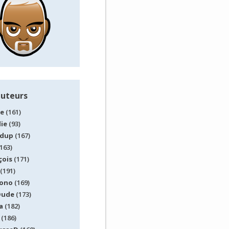
auteurs
le
(161)
lie
(93)
idup
(167)
163)
çois
(171)
(191)
ono
(169)
Dude
(173)
a
(182)
(186)