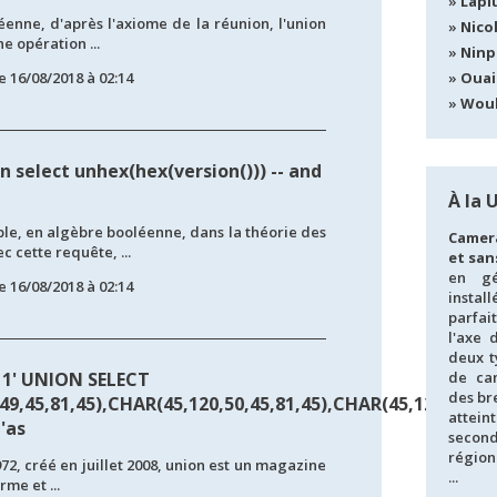
Lapl
enne, d'après l'axiome de la réunion, l'union
Nico
e opération ...
Ninp
e 16/08/2018 à 02:14
Ouai
Wou
n select unhex(hex(version())) -- and
À la 
le, en algèbre booléenne, dans la théorie des
Camer
 cette requête, ...
et san
en gé
e 16/08/2018 à 02:14
instal
parfa
l'axe d
deux t
11' UNION SELECT
de ca
des br
9,45,81,45),CHAR(45,120,50,45,81,45),CHAR(45,120,51,45,
attei
 'as
second
régio
972, créé en juillet 2008, union est un magazine
...
rme et ...