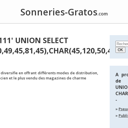
Sonneries-Gratos
.com
111' UNION SELECT
,49,45,81,45),CHAR(45,120,50,45,81,
se diversifie en offrant différents modes de distribution,
A pr
ancien et le plus vendu des magazines de charme
de 1
UN
CHAR(
-
Pseu
Publi