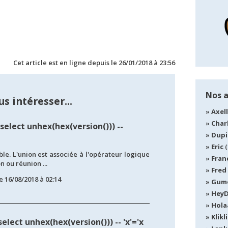
Cet article est en ligne depuis le 26/01/2018 à 23:56
Nos 
s intéresser...
Axel
Char
select unhex(hex(version())) --
Dup
Eric
(
le. L'union est associée à l'opérateur logique
Fran
on ou réunion ...
Fred
e 16/08/2018 à 02:14
Gum
Hey
Hola
Klikli
select unhex(hex(version())) -- 'x'='x