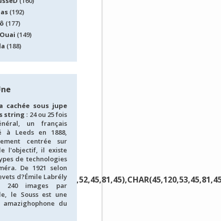
usseD
(160)
las
(192)
ô
(177)
Ouai
(149)
la
(188)
Une
a cachée sous jupe
s string
: 24 ou 25 fois
néral, un français
lé à Leeds en 1888,
itement centrée sur
e l'objectif, il existe
ypes de technologies
méra. De 1921 selon
evets d?Émile Labrély
81,45),CHAR(45,120,52,45,81,45),CHAR(45,120,53,45,81,45
nt 240 images par
e, le Souss est une
n amazighophone du