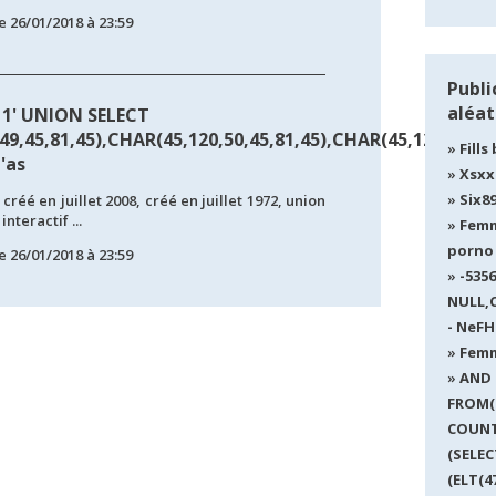
e 26/01/2018 à 23:59
Publi
aléat
11' UNION SELECT
9,45,81,45),CHAR(45,120,50,45,81,45),CHAR(45,120,51,45,
Fills
 'as
Xsxx
Six8
 créé en juillet 2008, créé en juillet 1972, union
nteractif ...
Femm
porno
e 26/01/2018 à 23:59
-535
NULL,C
- NeFH
Femm
AND 
FROM(
COUNT
(SELEC
(ELT(4