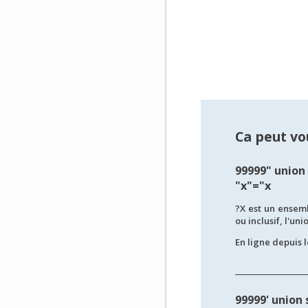
Ca peut vou
99999" union 
"x"="x
?X est un ensemb
ou inclusif, l'uni
En ligne depuis l
99999' union 